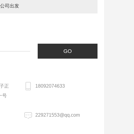
公司出发
子正
18092074633
一号
229271553@qq.com