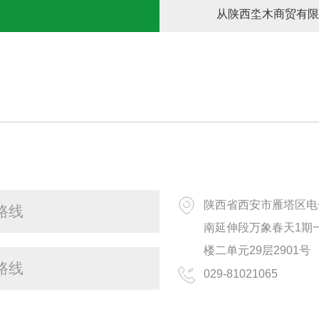
从陕西坔木商贸有限
陕西省西安市雁塔区电
路线
南延伸段万象春天1期
楼二单元29层2901号
路线
029-81021065