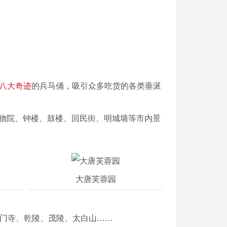
*八大奇迹
的兵马俑，吸引众多吃货的各类垂涎
博物院、钟楼、鼓楼、回民街、明城墙等市内景
大唐芙蓉园
法门寺、乾陵、茂陵、太白山……