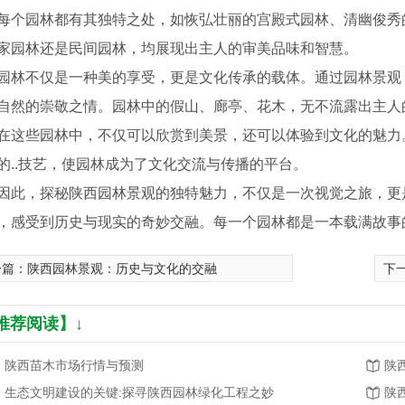
每个园林都有其独特之处，如恢弘壮丽的宫殿式园林、清幽俊秀
家园林还是民间园林，均展现出主人的审美品味和智慧。
园林不仅是一种美的享受，更是文化传承的载体。通过园林景观
自然的崇敬之情。园林中的假山、廊亭、花木，无不流露出主人
在这些园林中，不仅可以欣赏到美景，还可以体验到文化的魅力
的..技艺，使园林成为了文化交流与传播的平台。
因此，探秘陕西园林景观的独特魅力，不仅是一次视觉之旅，更
，感受到历史与现实的奇妙交融。每一个园林都是一本载满故事
一篇：
陕西园林景观：历史与文化的交融
下
琵琶树 苗木批发
推荐阅读】↓
陕西苗木市场行情与预测
陕
生态文明建设的关键:探寻陕西园林绿化工程之妙
陕