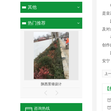
其他
是皇
热门推荐
及对
创作
安宁
上
陕西景墙设计
陕西苗木 马灌木
【
咨询热线