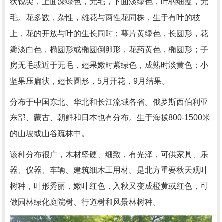
状锐尖，上面深绿色，无毛，下面淡绿色，叶柄细瘦，无
毛。花多数，杂性，雄花与两性花同株，生于有叶的枝
上，花的开放与叶的生长同时；萼片黄绿色，长圆形，花
瓣淡白色，椭圆形或椭圆倒卵形，花药黄色，椭圆形；子
房无毛或近于无毛，翅果嫩时紫绿色，成熟时淡黄色；小
坚果压扁状，翅长圆形，5月开花，9月结果。
分布于中国东北、华北和长江流域各省。俄罗斯西伯利亚
东部、蒙古、朝鲜和日本也有分布。生于海拔800-1500米
的山坡或山谷疏林中。
该种分布很广，木材坚硬、细致，有光泽，可供家具、乐
器、仪器、车辆、建筑细木工用材。是北方重要秋天观叶
树种，叶形秀丽，嫩叶红色，入秋又变成橙黄或红色，可
做园林绿化庭院树、行道树和风景林树种。